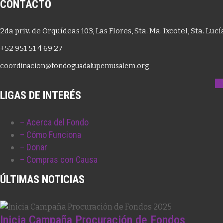
CONTACTO
2da priv. de Orquídeas 103, Las Flores, Sta. Ma. Ixcotel, Sta. Luc
+52 951 51 4 69 27
coordinacion@fondoguadalupemusalem.org
F
LIGAS DE INTERÉS
– Acerca del Fondo
– Cómo Funciona
– Donar
– Compras con Causa
ÚLTIMAS NOTICIAS
Inicia Campaña Procuración de Fondos