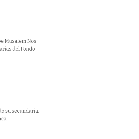
upe Musalem Nos
carias del Fondo
o su secundaria,
aca.