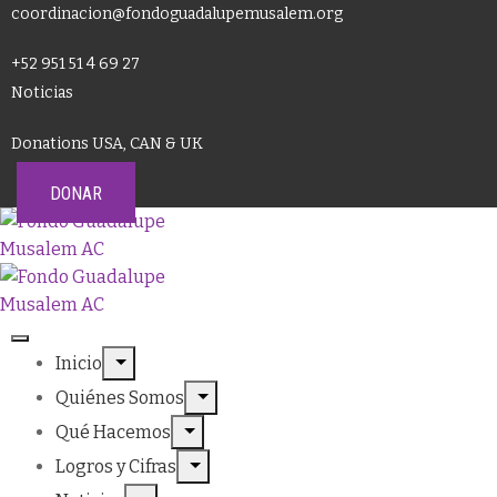
coordinacion@fondoguadalupemusalem.org
+52 951 51 4 69 27
Noticias
Donations USA, CAN & UK
DONAR
Inicio
Quiénes Somos
Qué Hacemos
Logros y Cifras