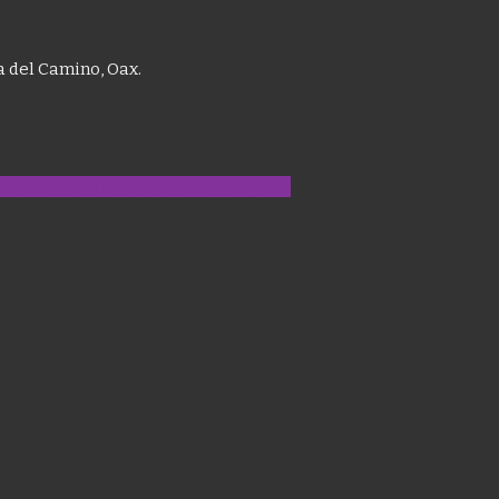
ía del Camino, Oax.
acebook
Twitter
Youtube
Instagram