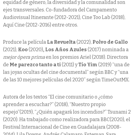
equidad de género, la diversidad y la comunalidad son
ejes transversales. Co-fundadora del Campamento
Audiovisual Itinerante (2012-2021), Cine Too Lab (2018),
Aquí Cine (2012-2016) entre otros.
Produce la película
La Revuelta
(2022),
Polvo de Gallo
(2021),
Koo
(2020)
, Los Años Azules
(2017) nominada a
mejor ópera prima
en los premios Ariel (2018). Directora
de
Me parezco tanto a ti
(2011) y
Tío Yim
(2019) “una de
las joyas ocultas del cine documental” según BBC y “una
de las 10 mejores películas del 2020” según TimeOutMX.
Autora de los textos “El cine comunitario o ¿cómo
aprender a escuchar?” (2018), “Nuestro propio
espejo”(2019), “¿Quién apagará los incendios?” Tsunami 2
(2020). Ha trabajado como realizadora para BBC(2020), el
Festival Internacional de Cine en Guadalajara (2008-
2014), Lila Downs, Andrés Calamaro, Esteman, Sara