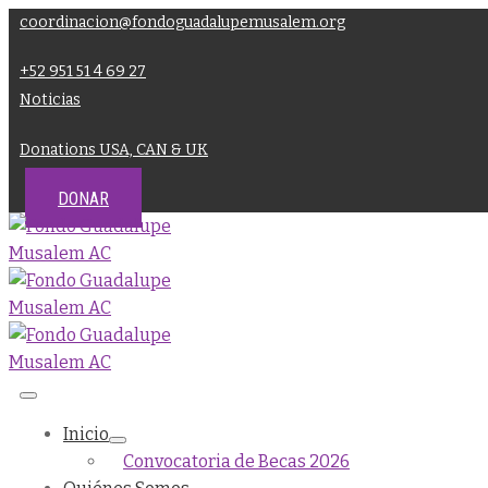
coordinacion@fondoguadalupemusalem.org
+52 951 51 4 69 27
Noticias
Donations USA, CAN & UK
DONAR
Inicio
Convocatoria de Becas 2026