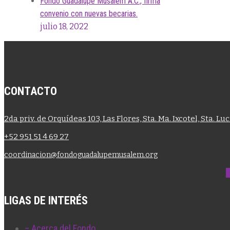
Fondo Guadalupe Musalem A.C., firma
convenio con nuevas becarias.
julio 18, 2022
CONTACTO
2da priv. de Orquídeas 103, Las Flores, Sta. Ma. Ixcotel, Sta. Lu
+52 951 51 4 69 27
coordinacion@fondoguadalupemusalem.org
LIGAS DE INTERÉS
– Acerca del Fondo